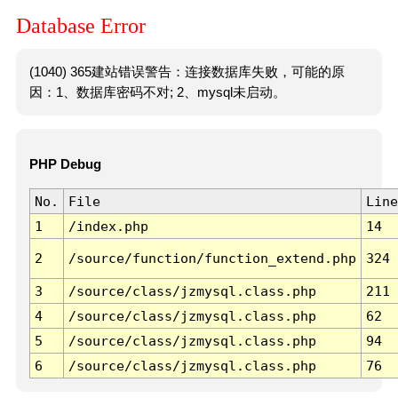
Database Error
(1040) 365建站错误警告：连接数据库失败，可能的原
因：1、数据库密码不对; 2、mysql未启动。
PHP Debug
No.
File
Line
1
/index.php
14
2
/source/function/function_extend.php
324
3
/source/class/jzmysql.class.php
211
4
/source/class/jzmysql.class.php
62
5
/source/class/jzmysql.class.php
94
6
/source/class/jzmysql.class.php
76