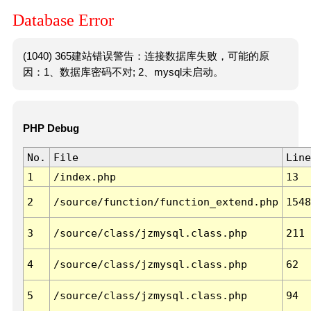
Database Error
(1040) 365建站错误警告：连接数据库失败，可能的原
因：1、数据库密码不对; 2、mysql未启动。
PHP Debug
No.
File
Line
1
/index.php
13
2
/source/function/function_extend.php
1548
3
/source/class/jzmysql.class.php
211
4
/source/class/jzmysql.class.php
62
5
/source/class/jzmysql.class.php
94