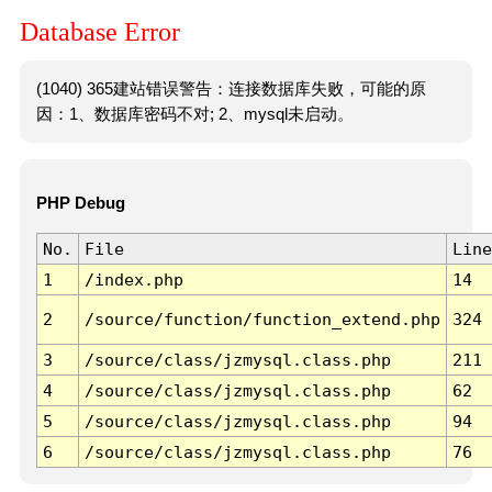
Database Error
(1040) 365建站错误警告：连接数据库失败，可能的原
因：1、数据库密码不对; 2、mysql未启动。
PHP Debug
No.
File
Line
1
/index.php
14
2
/source/function/function_extend.php
324
3
/source/class/jzmysql.class.php
211
4
/source/class/jzmysql.class.php
62
5
/source/class/jzmysql.class.php
94
6
/source/class/jzmysql.class.php
76