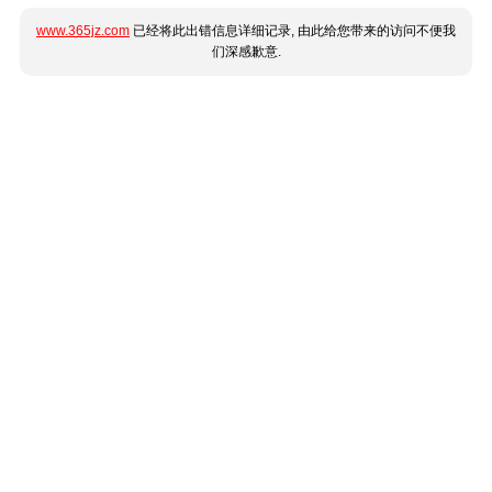
www.365jz.com
已经将此出错信息详细记录, 由此给您带来的访问不便我
们深感歉意.