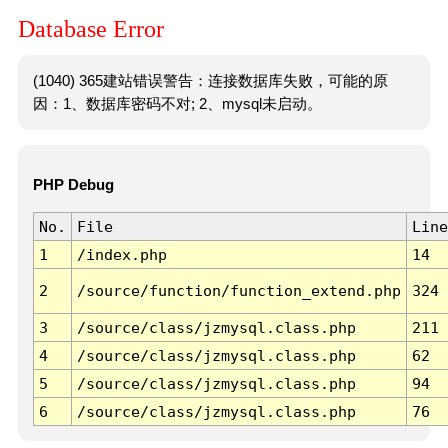
Database Error
(1040) 365建站错误警告：连接数据库失败，可能的原
因：1、数据库密码不对; 2、mysql未启动。
PHP Debug
No.
File
Line
1
/index.php
14
2
/source/function/function_extend.php
324
3
/source/class/jzmysql.class.php
211
4
/source/class/jzmysql.class.php
62
5
/source/class/jzmysql.class.php
94
6
/source/class/jzmysql.class.php
76