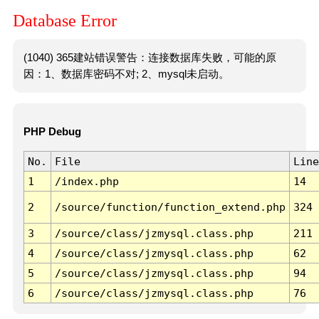
Database Error
(1040) 365建站错误警告：连接数据库失败，可能的原
因：1、数据库密码不对; 2、mysql未启动。
PHP Debug
No.
File
Line
1
/index.php
14
2
/source/function/function_extend.php
324
3
/source/class/jzmysql.class.php
211
4
/source/class/jzmysql.class.php
62
5
/source/class/jzmysql.class.php
94
6
/source/class/jzmysql.class.php
76