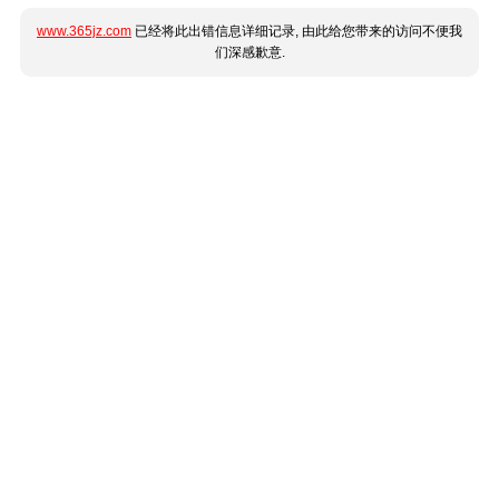
www.365jz.com
已经将此出错信息详细记录, 由此给您带来的访问不便我
们深感歉意.