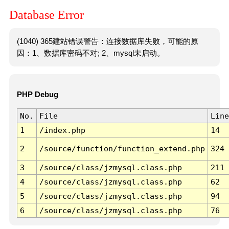
Database Error
(1040) 365建站错误警告：连接数据库失败，可能的原
因：1、数据库密码不对; 2、mysql未启动。
PHP Debug
No.
File
Line
1
/index.php
14
2
/source/function/function_extend.php
324
3
/source/class/jzmysql.class.php
211
4
/source/class/jzmysql.class.php
62
5
/source/class/jzmysql.class.php
94
6
/source/class/jzmysql.class.php
76