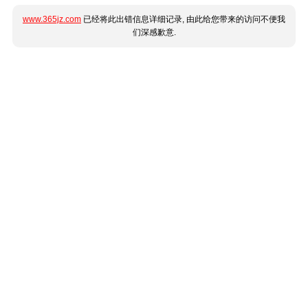
www.365jz.com
已经将此出错信息详细记录, 由此给您带来的访问不便我
们深感歉意.