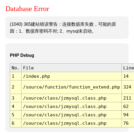
Database Error
(1040) 365建站错误警告：连接数据库失败，可能的原
因：1、数据库密码不对; 2、mysql未启动。
PHP Debug
No.
File
Line
1
/index.php
14
2
/source/function/function_extend.php
324
3
/source/class/jzmysql.class.php
211
4
/source/class/jzmysql.class.php
62
5
/source/class/jzmysql.class.php
94
6
/source/class/jzmysql.class.php
76