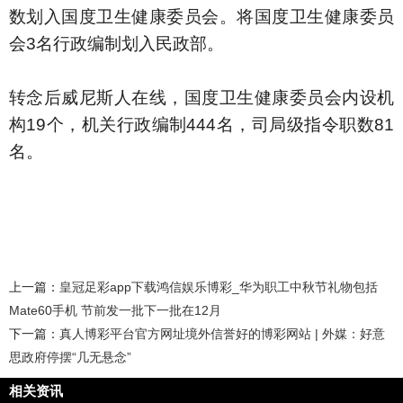
数划入国度卫生健康委员会。将国度卫生健康委员
会3名行政编制划入民政部。
转念后威尼斯人在线，国度卫生健康委员会内设机
构19个，机关行政编制444名，司局级指令职数81
名。
上一篇：
皇冠足彩app下载鸿信娱乐博彩_华为职工中秋节礼物包括
Mate60手机 节前发一批下一批在12月
下一篇：
真人博彩平台官方网址境外信誉好的博彩网站 | 外媒：好意
思政府停摆“几无悬念”
相关资讯