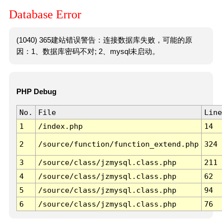
Database Error
(1040) 365建站错误警告：连接数据库失败，可能的原
因：1、数据库密码不对; 2、mysql未启动。
PHP Debug
No.
File
Line
1
/index.php
14
2
/source/function/function_extend.php
324
3
/source/class/jzmysql.class.php
211
4
/source/class/jzmysql.class.php
62
5
/source/class/jzmysql.class.php
94
6
/source/class/jzmysql.class.php
76