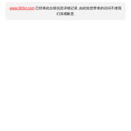
www.365jz.com
已经将此出错信息详细记录, 由此给您带来的访问不便我
们深感歉意.