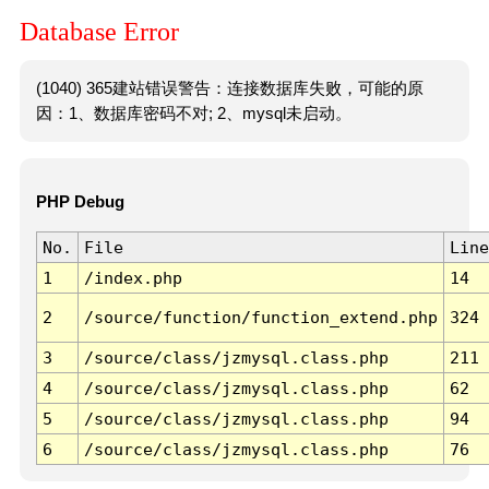
Database Error
(1040) 365建站错误警告：连接数据库失败，可能的原
因：1、数据库密码不对; 2、mysql未启动。
PHP Debug
No.
File
Line
1
/index.php
14
2
/source/function/function_extend.php
324
3
/source/class/jzmysql.class.php
211
4
/source/class/jzmysql.class.php
62
5
/source/class/jzmysql.class.php
94
6
/source/class/jzmysql.class.php
76