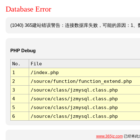
Database Error
(1040) 365建站错误警告：连接数据库失败，可能的原因：1、数
PHP Debug
No.
File
1
/index.php
2
/source/function/function_extend.php
3
/source/class/jzmysql.class.php
4
/source/class/jzmysql.class.php
5
/source/class/jzmysql.class.php
6
/source/class/jzmysql.class.php
www.365jz.com
已经将此