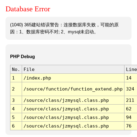
Database Error
(1040) 365建站错误警告：连接数据库失败，可能的原
因：1、数据库密码不对; 2、mysql未启动。
PHP Debug
No.
File
Line
1
/index.php
14
2
/source/function/function_extend.php
324
3
/source/class/jzmysql.class.php
211
4
/source/class/jzmysql.class.php
62
5
/source/class/jzmysql.class.php
94
6
/source/class/jzmysql.class.php
76