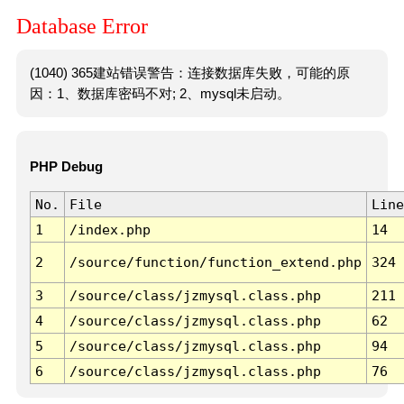
Database Error
(1040) 365建站错误警告：连接数据库失败，可能的原
因：1、数据库密码不对; 2、mysql未启动。
PHP Debug
No.
File
Line
1
/index.php
14
2
/source/function/function_extend.php
324
3
/source/class/jzmysql.class.php
211
4
/source/class/jzmysql.class.php
62
5
/source/class/jzmysql.class.php
94
6
/source/class/jzmysql.class.php
76