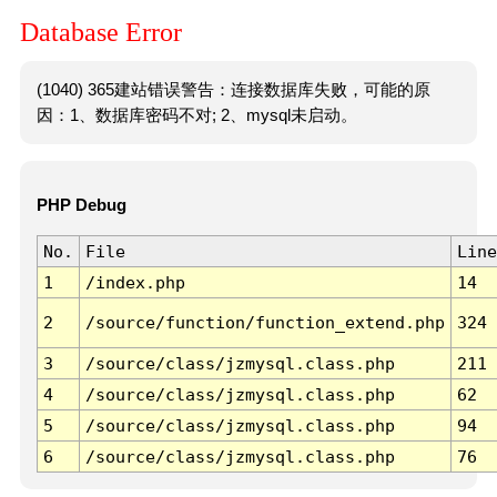
Database Error
(1040) 365建站错误警告：连接数据库失败，可能的原
因：1、数据库密码不对; 2、mysql未启动。
PHP Debug
No.
File
Line
1
/index.php
14
2
/source/function/function_extend.php
324
3
/source/class/jzmysql.class.php
211
4
/source/class/jzmysql.class.php
62
5
/source/class/jzmysql.class.php
94
6
/source/class/jzmysql.class.php
76