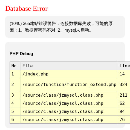
Database Error
(1040) 365建站错误警告：连接数据库失败，可能的原
因：1、数据库密码不对; 2、mysql未启动。
PHP Debug
No.
File
Line
1
/index.php
14
2
/source/function/function_extend.php
324
3
/source/class/jzmysql.class.php
211
4
/source/class/jzmysql.class.php
62
5
/source/class/jzmysql.class.php
94
6
/source/class/jzmysql.class.php
76