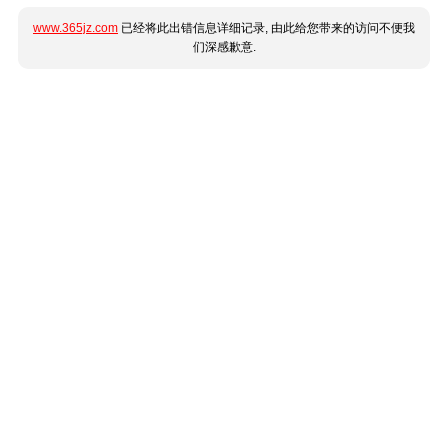
www.365jz.com
已经将此出错信息详细记录, 由此给您带来的访问不便我
们深感歉意.