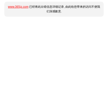
www.365jz.com
已经将此出错信息详细记录, 由此给您带来的访问不便我
们深感歉意.