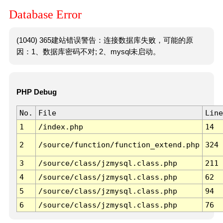
Database Error
(1040) 365建站错误警告：连接数据库失败，可能的原
因：1、数据库密码不对; 2、mysql未启动。
PHP Debug
No.
File
Line
1
/index.php
14
2
/source/function/function_extend.php
324
3
/source/class/jzmysql.class.php
211
4
/source/class/jzmysql.class.php
62
5
/source/class/jzmysql.class.php
94
6
/source/class/jzmysql.class.php
76