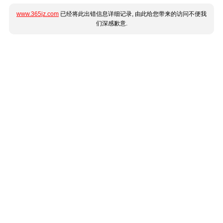
www.365jz.com
已经将此出错信息详细记录, 由此给您带来的访问不便我
们深感歉意.