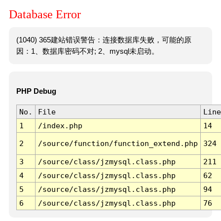
Database Error
(1040) 365建站错误警告：连接数据库失败，可能的原
因：1、数据库密码不对; 2、mysql未启动。
PHP Debug
No.
File
Line
1
/index.php
14
2
/source/function/function_extend.php
324
3
/source/class/jzmysql.class.php
211
4
/source/class/jzmysql.class.php
62
5
/source/class/jzmysql.class.php
94
6
/source/class/jzmysql.class.php
76