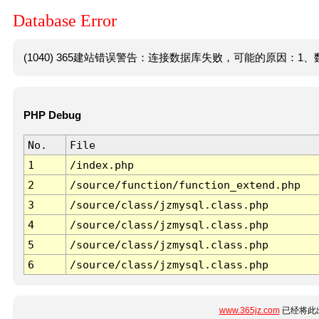
Database Error
(1040) 365建站错误警告：连接数据库失败，可能的原因：1、数
PHP Debug
No.
File
1
/index.php
2
/source/function/function_extend.php
3
/source/class/jzmysql.class.php
4
/source/class/jzmysql.class.php
5
/source/class/jzmysql.class.php
6
/source/class/jzmysql.class.php
www.365jz.com
已经将此