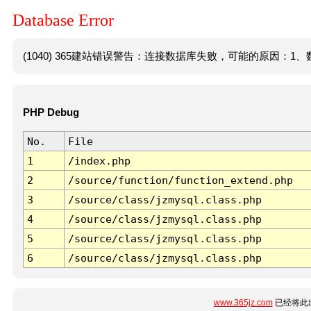
Database Error
(1040) 365建站错误警告：连接数据库失败，可能的原因：1、数
PHP Debug
No.
File
1
/index.php
2
/source/function/function_extend.php
3
/source/class/jzmysql.class.php
4
/source/class/jzmysql.class.php
5
/source/class/jzmysql.class.php
6
/source/class/jzmysql.class.php
www.365jz.com
已经将此