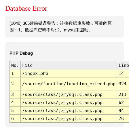
Database Error
(1040) 365建站错误警告：连接数据库失败，可能的原
因：1、数据库密码不对; 2、mysql未启动。
PHP Debug
No.
File
Line
1
/index.php
14
2
/source/function/function_extend.php
324
3
/source/class/jzmysql.class.php
211
4
/source/class/jzmysql.class.php
62
5
/source/class/jzmysql.class.php
94
6
/source/class/jzmysql.class.php
76