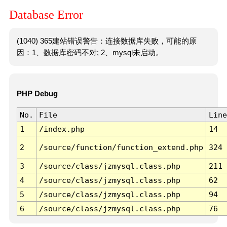
Database Error
(1040) 365建站错误警告：连接数据库失败，可能的原
因：1、数据库密码不对; 2、mysql未启动。
PHP Debug
No.
File
Line
1
/index.php
14
2
/source/function/function_extend.php
324
3
/source/class/jzmysql.class.php
211
4
/source/class/jzmysql.class.php
62
5
/source/class/jzmysql.class.php
94
6
/source/class/jzmysql.class.php
76