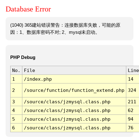
Database Error
(1040) 365建站错误警告：连接数据库失败，可能的原
因：1、数据库密码不对; 2、mysql未启动。
PHP Debug
No.
File
Line
1
/index.php
14
2
/source/function/function_extend.php
324
3
/source/class/jzmysql.class.php
211
4
/source/class/jzmysql.class.php
62
5
/source/class/jzmysql.class.php
94
6
/source/class/jzmysql.class.php
76