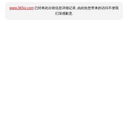
www.365jz.com
已经将此出错信息详细记录, 由此给您带来的访问不便我
们深感歉意.