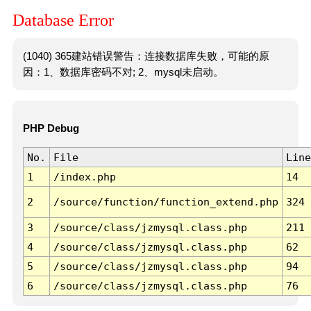
Database Error
(1040) 365建站错误警告：连接数据库失败，可能的原
因：1、数据库密码不对; 2、mysql未启动。
PHP Debug
No.
File
Line
1
/index.php
14
2
/source/function/function_extend.php
324
3
/source/class/jzmysql.class.php
211
4
/source/class/jzmysql.class.php
62
5
/source/class/jzmysql.class.php
94
6
/source/class/jzmysql.class.php
76