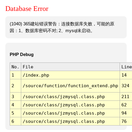
Database Error
(1040) 365建站错误警告：连接数据库失败，可能的原
因：1、数据库密码不对; 2、mysql未启动。
PHP Debug
No.
File
Line
1
/index.php
14
2
/source/function/function_extend.php
324
3
/source/class/jzmysql.class.php
211
4
/source/class/jzmysql.class.php
62
5
/source/class/jzmysql.class.php
94
6
/source/class/jzmysql.class.php
76