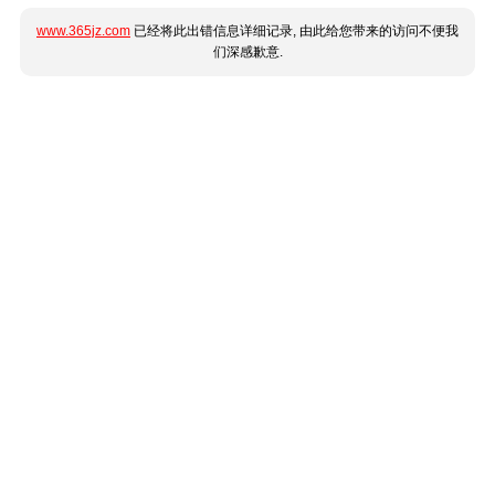
www.365jz.com
已经将此出错信息详细记录, 由此给您带来的访问不便我
们深感歉意.