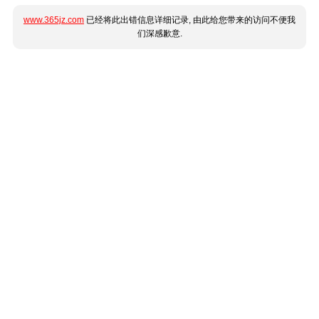
www.365jz.com
已经将此出错信息详细记录, 由此给您带来的访问不便我
们深感歉意.