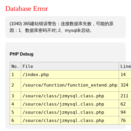
Database Error
(1040) 365建站错误警告：连接数据库失败，可能的原
因：1、数据库密码不对; 2、mysql未启动。
PHP Debug
No.
File
Line
1
/index.php
14
2
/source/function/function_extend.php
324
3
/source/class/jzmysql.class.php
211
4
/source/class/jzmysql.class.php
62
5
/source/class/jzmysql.class.php
94
6
/source/class/jzmysql.class.php
76