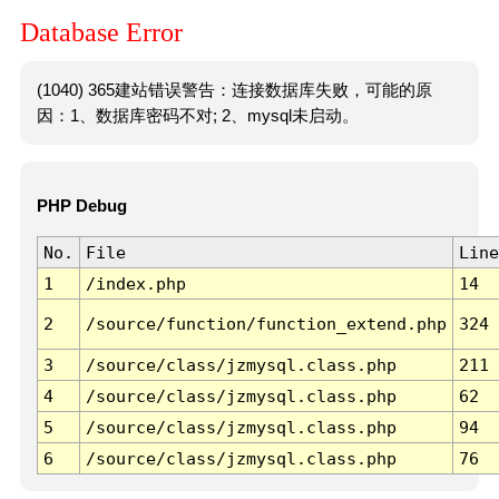
Database Error
(1040) 365建站错误警告：连接数据库失败，可能的原
因：1、数据库密码不对; 2、mysql未启动。
PHP Debug
No.
File
Line
1
/index.php
14
2
/source/function/function_extend.php
324
3
/source/class/jzmysql.class.php
211
4
/source/class/jzmysql.class.php
62
5
/source/class/jzmysql.class.php
94
6
/source/class/jzmysql.class.php
76