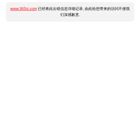
www.365jz.com
已经将此出错信息详细记录, 由此给您带来的访问不便我
们深感歉意.