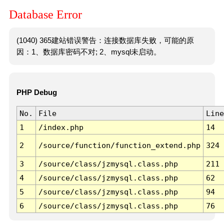
Database Error
(1040) 365建站错误警告：连接数据库失败，可能的原
因：1、数据库密码不对; 2、mysql未启动。
PHP Debug
No.
File
Line
1
/index.php
14
2
/source/function/function_extend.php
324
3
/source/class/jzmysql.class.php
211
4
/source/class/jzmysql.class.php
62
5
/source/class/jzmysql.class.php
94
6
/source/class/jzmysql.class.php
76