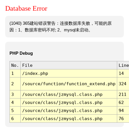
Database Error
(1040) 365建站错误警告：连接数据库失败，可能的原
因：1、数据库密码不对; 2、mysql未启动。
PHP Debug
No.
File
Line
1
/index.php
14
2
/source/function/function_extend.php
324
3
/source/class/jzmysql.class.php
211
4
/source/class/jzmysql.class.php
62
5
/source/class/jzmysql.class.php
94
6
/source/class/jzmysql.class.php
76