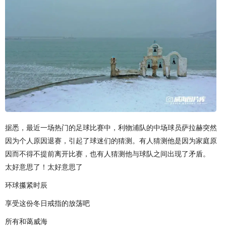
据悉，最近一场热门的足球比赛中，利物浦队的中场球员萨拉赫突然
因为个人原因退赛，引起了球迷们的猜测。有人猜测他是因为家庭原
因而不得不提前离开比赛，也有人猜测他与球队之间出现了矛盾。
太好意思了！太好意思了
环球攥紧时辰
享受这份冬日戒指的放荡吧
所有和蔼威海