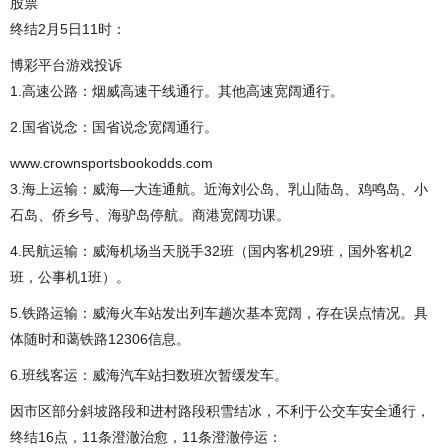
股票
终结2月5日11时：
博彩平台游戏投诉
1.高速公路：烟威高速干线通行。其他高速宽阔通行。
2.国省说念：国省说念宽阔通行。
www.crownsportsbookodds.com
3.海上运输：威海—大连通航。近海刘公岛、乳山陆岛、鸡鸣岛、小
石岛、侨乡号、海驴岛停航。商港宽阔功课。
4.民航运输：威海机场当天脱手32班（国内客机29班，国外客机2
班，公事机1班）。
5.铁路运输：威海火车站发出列车趟次基本宽阔，存在误点情况。具
体随时和蔼铁路12306信息。
6.班线客运：威海汽车站扫数班次暂缓发车。
因市区部分斜坡路段和进村路段积雪结冰，不利于公交车安全通行，
终结16点，11条澄澈治愈，11条澄澈停运：