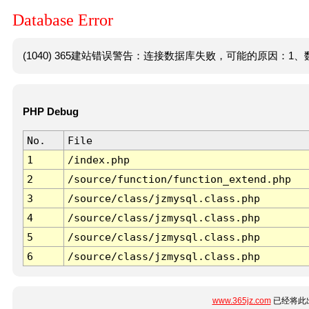
Database Error
(1040) 365建站错误警告：连接数据库失败，可能的原因：1、数
PHP Debug
No.
File
1
/index.php
2
/source/function/function_extend.php
3
/source/class/jzmysql.class.php
4
/source/class/jzmysql.class.php
5
/source/class/jzmysql.class.php
6
/source/class/jzmysql.class.php
www.365jz.com
已经将此