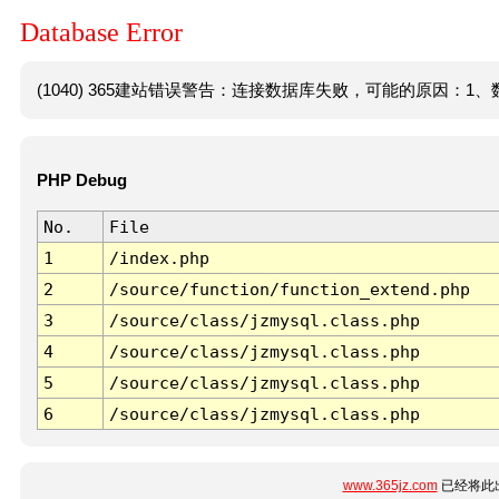
Database Error
(1040) 365建站错误警告：连接数据库失败，可能的原因：1、数
PHP Debug
No.
File
1
/index.php
2
/source/function/function_extend.php
3
/source/class/jzmysql.class.php
4
/source/class/jzmysql.class.php
5
/source/class/jzmysql.class.php
6
/source/class/jzmysql.class.php
www.365jz.com
已经将此