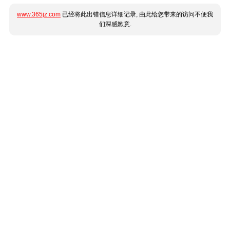
www.365jz.com
已经将此出错信息详细记录, 由此给您带来的访问不便我
们深感歉意.