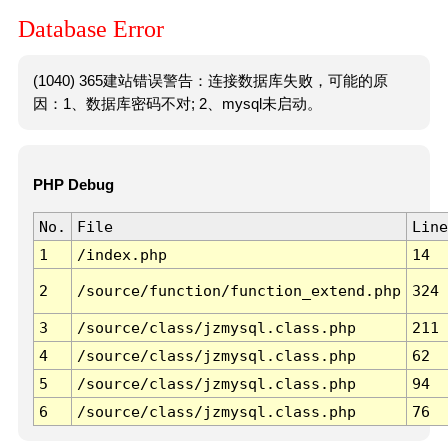
Database Error
(1040) 365建站错误警告：连接数据库失败，可能的原
因：1、数据库密码不对; 2、mysql未启动。
PHP Debug
No.
File
Line
1
/index.php
14
2
/source/function/function_extend.php
324
3
/source/class/jzmysql.class.php
211
4
/source/class/jzmysql.class.php
62
5
/source/class/jzmysql.class.php
94
6
/source/class/jzmysql.class.php
76