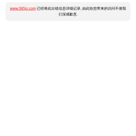
www.365jz.com
已经将此出错信息详细记录, 由此给您带来的访问不便我
们深感歉意.