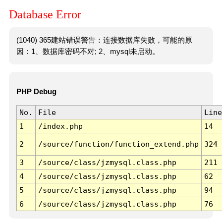
Database Error
(1040) 365建站错误警告：连接数据库失败，可能的原
因：1、数据库密码不对; 2、mysql未启动。
PHP Debug
No.
File
Line
1
/index.php
14
2
/source/function/function_extend.php
324
3
/source/class/jzmysql.class.php
211
4
/source/class/jzmysql.class.php
62
5
/source/class/jzmysql.class.php
94
6
/source/class/jzmysql.class.php
76