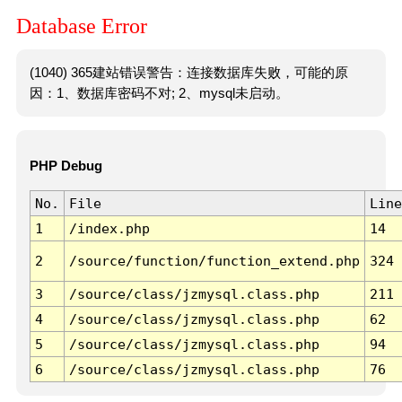
Database Error
(1040) 365建站错误警告：连接数据库失败，可能的原
因：1、数据库密码不对; 2、mysql未启动。
PHP Debug
No.
File
Line
1
/index.php
14
2
/source/function/function_extend.php
324
3
/source/class/jzmysql.class.php
211
4
/source/class/jzmysql.class.php
62
5
/source/class/jzmysql.class.php
94
6
/source/class/jzmysql.class.php
76