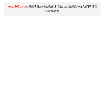
www.365jz.com
已经将此出错信息详细记录, 由此给您带来的访问不便我
们深感歉意.