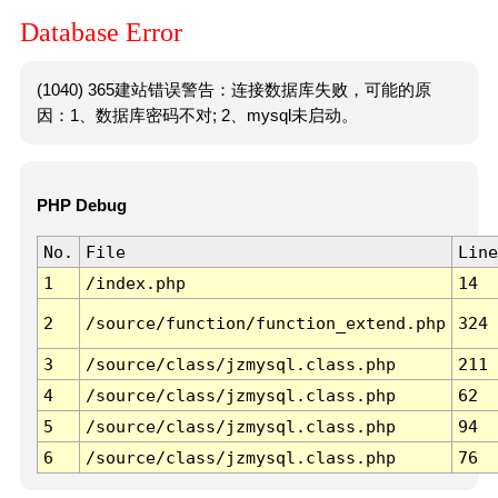
Database Error
(1040) 365建站错误警告：连接数据库失败，可能的原
因：1、数据库密码不对; 2、mysql未启动。
PHP Debug
No.
File
Line
1
/index.php
14
2
/source/function/function_extend.php
324
3
/source/class/jzmysql.class.php
211
4
/source/class/jzmysql.class.php
62
5
/source/class/jzmysql.class.php
94
6
/source/class/jzmysql.class.php
76