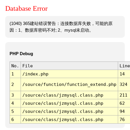
Database Error
(1040) 365建站错误警告：连接数据库失败，可能的原
因：1、数据库密码不对; 2、mysql未启动。
PHP Debug
No.
File
Line
1
/index.php
14
2
/source/function/function_extend.php
324
3
/source/class/jzmysql.class.php
211
4
/source/class/jzmysql.class.php
62
5
/source/class/jzmysql.class.php
94
6
/source/class/jzmysql.class.php
76