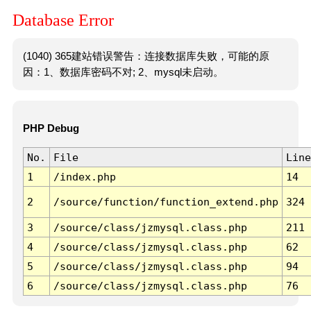
Database Error
(1040) 365建站错误警告：连接数据库失败，可能的原
因：1、数据库密码不对; 2、mysql未启动。
PHP Debug
No.
File
Line
1
/index.php
14
2
/source/function/function_extend.php
324
3
/source/class/jzmysql.class.php
211
4
/source/class/jzmysql.class.php
62
5
/source/class/jzmysql.class.php
94
6
/source/class/jzmysql.class.php
76