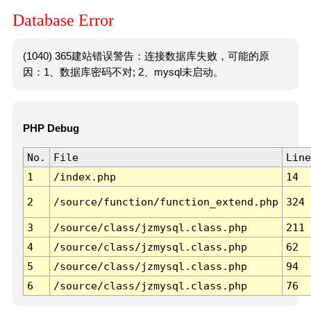
Database Error
(1040) 365建站错误警告：连接数据库失败，可能的原
因：1、数据库密码不对; 2、mysql未启动。
PHP Debug
No.
File
Line
1
/index.php
14
2
/source/function/function_extend.php
324
3
/source/class/jzmysql.class.php
211
4
/source/class/jzmysql.class.php
62
5
/source/class/jzmysql.class.php
94
6
/source/class/jzmysql.class.php
76