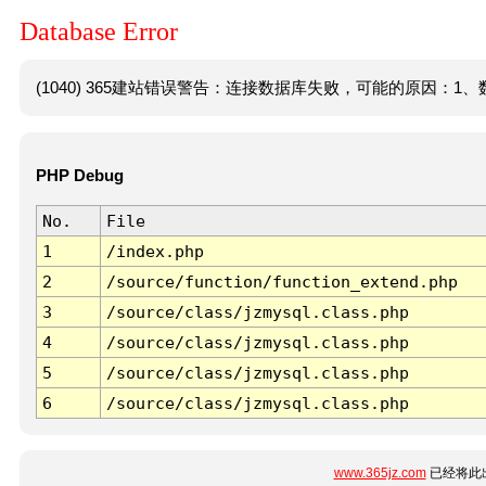
Database Error
(1040) 365建站错误警告：连接数据库失败，可能的原因：1、数
PHP Debug
No.
File
1
/index.php
2
/source/function/function_extend.php
3
/source/class/jzmysql.class.php
4
/source/class/jzmysql.class.php
5
/source/class/jzmysql.class.php
6
/source/class/jzmysql.class.php
www.365jz.com
已经将此