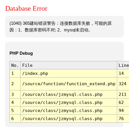
Database Error
(1040) 365建站错误警告：连接数据库失败，可能的原
因：1、数据库密码不对; 2、mysql未启动。
PHP Debug
No.
File
Line
1
/index.php
14
2
/source/function/function_extend.php
324
3
/source/class/jzmysql.class.php
211
4
/source/class/jzmysql.class.php
62
5
/source/class/jzmysql.class.php
94
6
/source/class/jzmysql.class.php
76