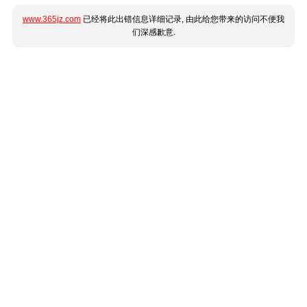
www.365jz.com
已经将此出错信息详细记录, 由此给您带来的访问不便我
们深感歉意.