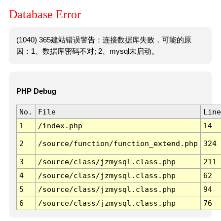
Database Error
(1040) 365建站错误警告：连接数据库失败，可能的原
因：1、数据库密码不对; 2、mysql未启动。
PHP Debug
No.
File
Line
1
/index.php
14
2
/source/function/function_extend.php
324
3
/source/class/jzmysql.class.php
211
4
/source/class/jzmysql.class.php
62
5
/source/class/jzmysql.class.php
94
6
/source/class/jzmysql.class.php
76