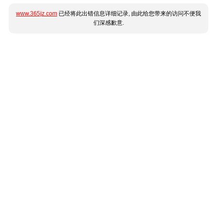
www.365jz.com
已经将此出错信息详细记录, 由此给您带来的访问不便我
们深感歉意.