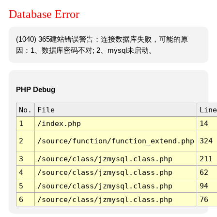
Database Error
(1040) 365建站错误警告：连接数据库失败，可能的原
因：1、数据库密码不对; 2、mysql未启动。
PHP Debug
No.
File
Line
1
/index.php
14
2
/source/function/function_extend.php
324
3
/source/class/jzmysql.class.php
211
4
/source/class/jzmysql.class.php
62
5
/source/class/jzmysql.class.php
94
6
/source/class/jzmysql.class.php
76