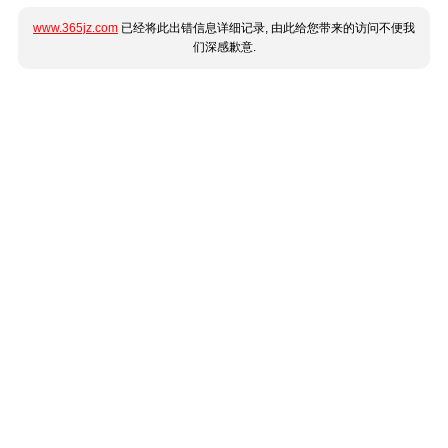
www.365jz.com
已经将此出错信息详细记录, 由此给您带来的访问不便我
们深感歉意.