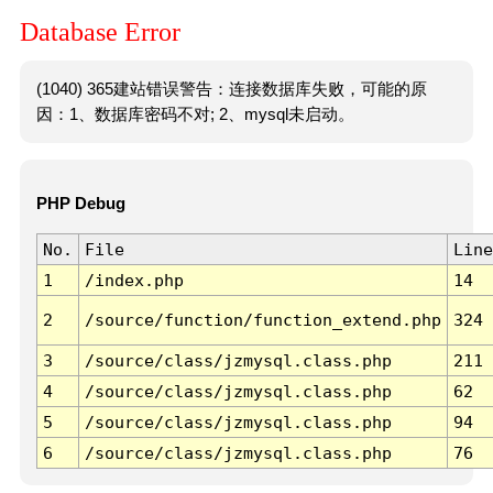
Database Error
(1040) 365建站错误警告：连接数据库失败，可能的原
因：1、数据库密码不对; 2、mysql未启动。
PHP Debug
No.
File
Line
1
/index.php
14
2
/source/function/function_extend.php
324
3
/source/class/jzmysql.class.php
211
4
/source/class/jzmysql.class.php
62
5
/source/class/jzmysql.class.php
94
6
/source/class/jzmysql.class.php
76