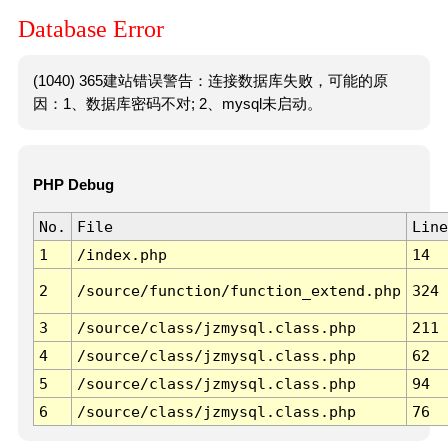
Database Error
(1040) 365建站错误警告：连接数据库失败，可能的原
因：1、数据库密码不对; 2、mysql未启动。
PHP Debug
No.
File
Line
1
/index.php
14
2
/source/function/function_extend.php
324
3
/source/class/jzmysql.class.php
211
4
/source/class/jzmysql.class.php
62
5
/source/class/jzmysql.class.php
94
6
/source/class/jzmysql.class.php
76