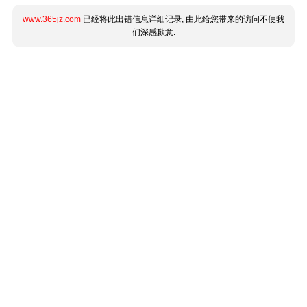
www.365jz.com
已经将此出错信息详细记录, 由此给您带来的访问不便我
们深感歉意.