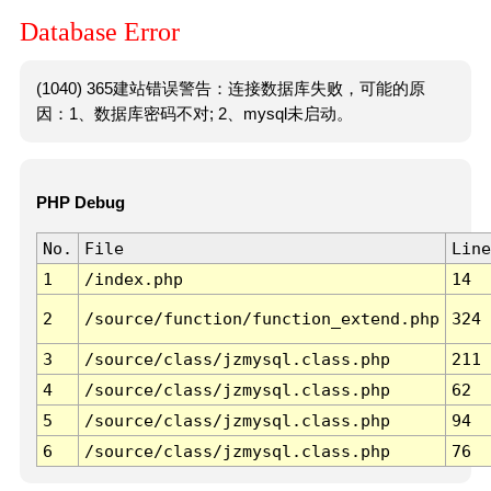
Database Error
(1040) 365建站错误警告：连接数据库失败，可能的原
因：1、数据库密码不对; 2、mysql未启动。
PHP Debug
No.
File
Line
1
/index.php
14
2
/source/function/function_extend.php
324
3
/source/class/jzmysql.class.php
211
4
/source/class/jzmysql.class.php
62
5
/source/class/jzmysql.class.php
94
6
/source/class/jzmysql.class.php
76