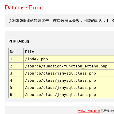
Database Error
(1040) 365建站错误警告：连接数据库失败，可能的原因：1、数
PHP Debug
No.
File
1
/index.php
2
/source/function/function_extend.php
3
/source/class/jzmysql.class.php
4
/source/class/jzmysql.class.php
5
/source/class/jzmysql.class.php
6
/source/class/jzmysql.class.php
www.365jz.com
已经将此