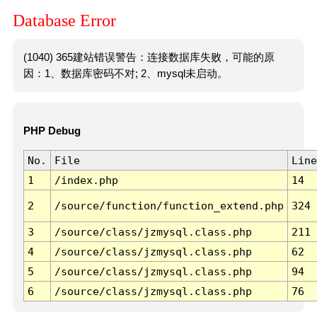
Database Error
(1040) 365建站错误警告：连接数据库失败，可能的原
因：1、数据库密码不对; 2、mysql未启动。
PHP Debug
No.
File
Line
1
/index.php
14
2
/source/function/function_extend.php
324
3
/source/class/jzmysql.class.php
211
4
/source/class/jzmysql.class.php
62
5
/source/class/jzmysql.class.php
94
6
/source/class/jzmysql.class.php
76