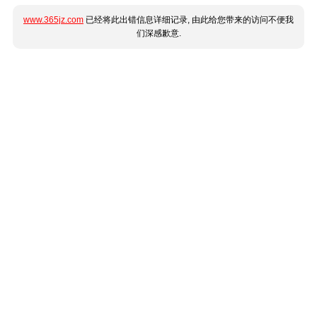
www.365jz.com
已经将此出错信息详细记录, 由此给您带来的访问不便我
们深感歉意.