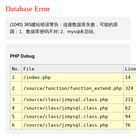
Database Error
(1040) 365建站错误警告：连接数据库失败，可能的原
因：1、数据库密码不对; 2、mysql未启动。
PHP Debug
No.
File
Line
1
/index.php
14
2
/source/function/function_extend.php
324
3
/source/class/jzmysql.class.php
211
4
/source/class/jzmysql.class.php
62
5
/source/class/jzmysql.class.php
94
6
/source/class/jzmysql.class.php
76