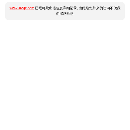
www.365jz.com
已经将此出错信息详细记录, 由此给您带来的访问不便我
们深感歉意.