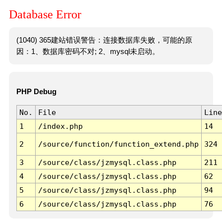
Database Error
(1040) 365建站错误警告：连接数据库失败，可能的原
因：1、数据库密码不对; 2、mysql未启动。
PHP Debug
No.
File
Line
1
/index.php
14
2
/source/function/function_extend.php
324
3
/source/class/jzmysql.class.php
211
4
/source/class/jzmysql.class.php
62
5
/source/class/jzmysql.class.php
94
6
/source/class/jzmysql.class.php
76